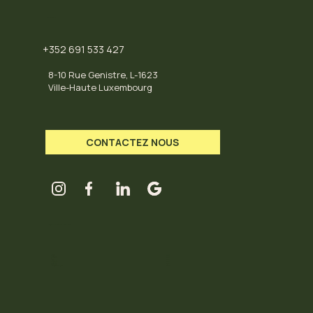
CONTACT
+352 691 533 427
8-10 Rue Genistre, L-1623
Ville-Haute Luxembourg
CONTACTEZ NOUS
LES HORAIRES DU HUB
Mardi
11-18
Mercredi
11-18
Jeudi
11-18
Vendredi
11-18
Samedi
11-18
Dimanche / Lundi
Fermé