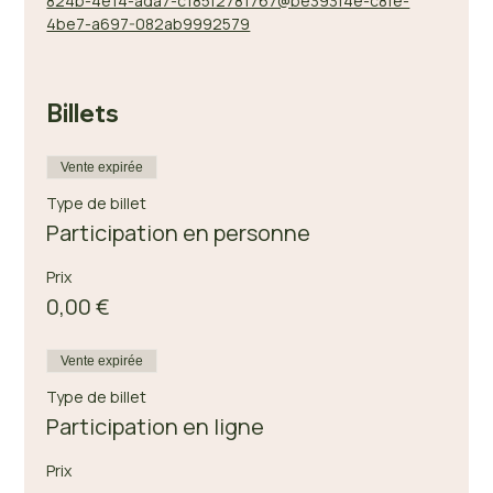
824b-4e14-ada7-c185f2781767@be393f4e-c8fe-
4be7-a697-082ab9992579
Billets
Vente expirée
Type de billet
Participation en personne
Prix
0,00 €
Vente expirée
Type de billet
Participation en ligne
Prix