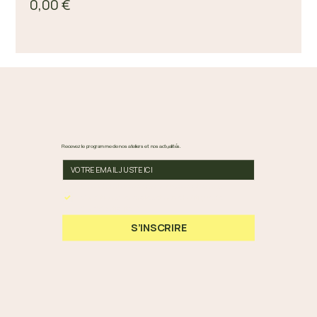
0,00 €
Recevez le programme de nos ateliers et nos actualités.
En cochant cette case, vous acceptez nos 
Conditions Générales et notre Politique de 
Confidentialité.
*
S’INSCRIRE