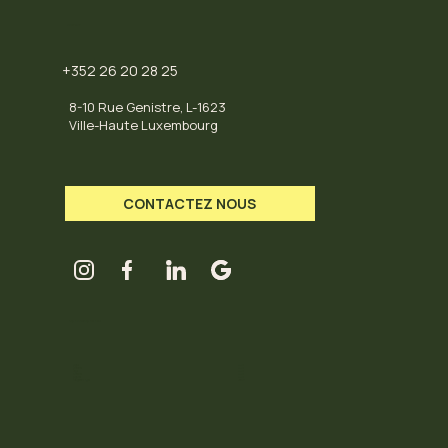
CONTACT
+352 26 20 28 25
8-10 Rue Genistre, L-1623
Ville-Haute Luxembourg
CONTACTEZ NOUS
LES HORAIRES DU HUB
Mardi
11-18
Mercredi
11-18
Jeudi
11-18
Vendredi
11-18
Samedi
11-18
Dimanche / Lundi
Fermé