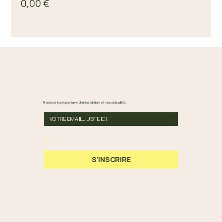
0,00 €
Recevez le programme de nos ateliers et nos actualités.
En cochant cette case, vous acceptez nos 
Conditions Générales et notre Politique de 
Confidentialité.
*
S’INSCRIRE