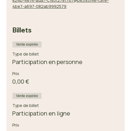
824b-4e14-ada7-c185f2781767@be393f4e-c8fe-
4be7-a697-082ab9992579
Billets
Vente expirée
Type de billet
Participation en personne
Prix
0,00 €
Vente expirée
Type de billet
Participation en ligne
Prix