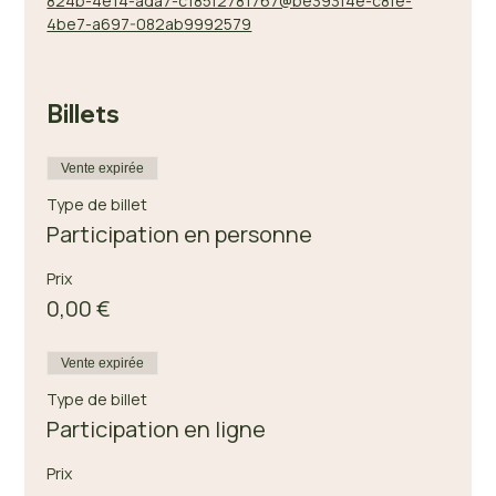
824b-4e14-ada7-c185f2781767@be393f4e-c8fe-
4be7-a697-082ab9992579
Billets
Vente expirée
Type de billet
Participation en personne
Prix
0,00 €
Vente expirée
Type de billet
Participation en ligne
Prix