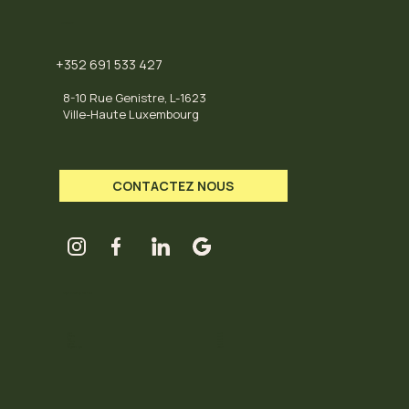
CONTACT
+352 691 533 427
8-10 Rue Genistre, L-1623
Ville-Haute Luxembourg
CONTACTEZ NOUS
LES HORAIRES DU HUB
Mardi
11-18
Mercredi
11-18
Jeudi
11-18
Vendredi
11-18
Samedi
11-18
Dimanche / Lundi
Fermé