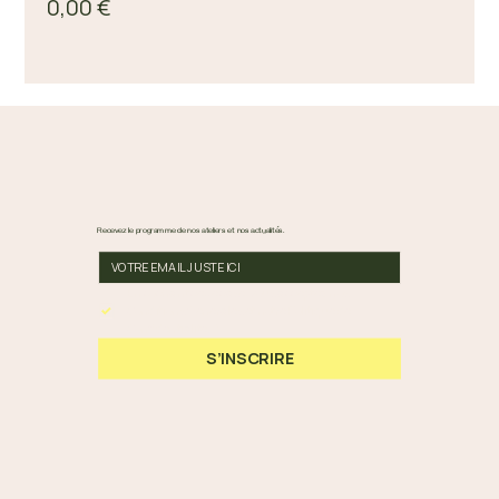
0,00 €
Recevez le programme de nos ateliers et nos actualités.
En cochant cette case, vous acceptez nos 
Conditions Générales et notre Politique de 
Confidentialité.
*
S’INSCRIRE