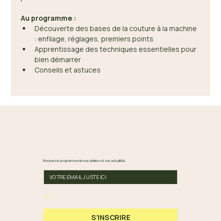
Au programme :
Découverte des bases de la couture à la machine 
: enfilage, réglages, premiers points
Apprentissage des techniques essentielles pour 
bien démarrer
Conseils et astuces 
Recevez le programme de nos ateliers et nos actualités.
En cochant cette case, vous acceptez nos 
Conditions Générales et notre Politique de 
Confidentialité.
*
S’INSCRIRE