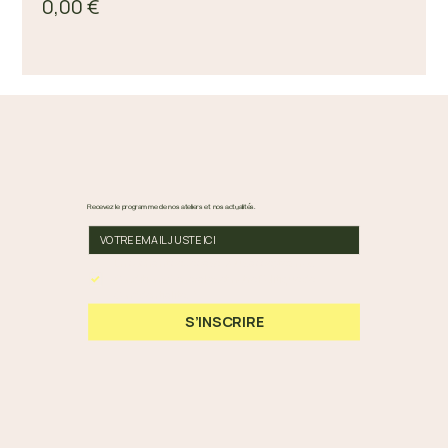
0,00 €
Recevez le programme de nos ateliers et nos actualités.
En cochant cette case, vous acceptez nos 
Conditions Générales et notre Politique de 
Confidentialité.
*
S’INSCRIRE