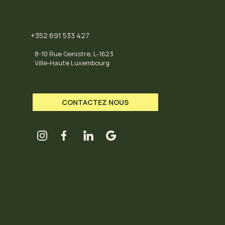
CONTACT
+352 691 533 427
8-10 Rue Genistre, L-1623
Ville-Haute Luxembourg
CONTACTEZ NOUS
LES HORAIRES DU HUB
Mardi
11-18
Mercredi
11-18
Jeudi
11-18
Vendredi
11-18
Samedi
11-18
Dimanche / Lundi
Fermé