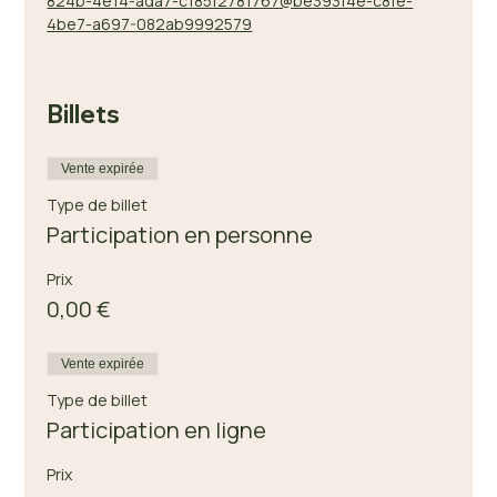
824b-4e14-ada7-c185f2781767@be393f4e-c8fe-
4be7-a697-082ab9992579
Billets
Vente expirée
Type de billet
Participation en personne
Prix
0,00 €
Vente expirée
Type de billet
Participation en ligne
Prix