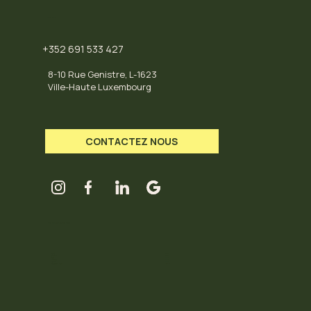
CONTACT
+352 691 533 427
8-10 Rue Genistre, L-1623
Ville-Haute Luxembourg
CONTACTEZ NOUS
LES HORAIRES DU HUB
Mardi
11-18
Mercredi
11-18
Jeudi
11-18
Vendredi
11-18
Samedi
11-18
Dimanche / Lundi
Fermé