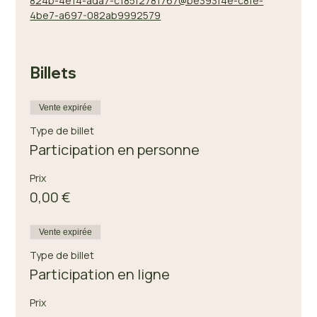
824b-4e14-ada7-c185f2781767@be393f4e-c8fe-
4be7-a697-082ab9992579
Billets
Vente expirée
Type de billet
Participation en personne
Prix
0,00 €
Vente expirée
Type de billet
Participation en ligne
Prix