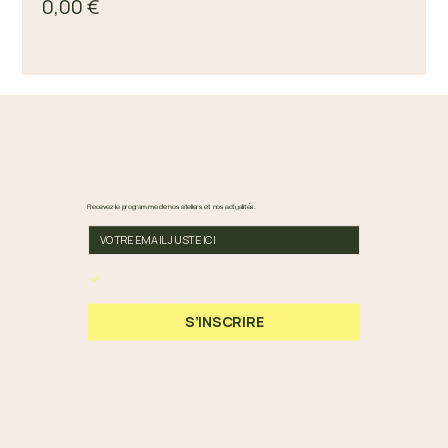
0,00 €
Recevez le programme de nos ateliers et nos actualités.
En cochant cette case, vous acceptez nos 
Conditions Générales et notre Politique de 
Confidentialité.
*
S’INSCRIRE