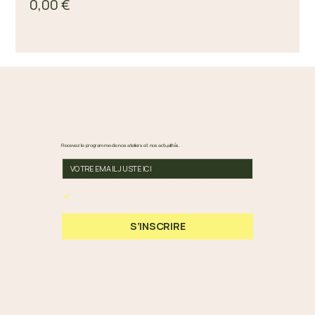
0,00 €
Recevez le programme de nos ateliers et nos actualités.
En cochant cette case, vous acceptez nos 
Conditions Générales et notre Politique de 
Confidentialité.
*
S’INSCRIRE