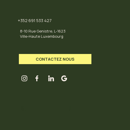
CONTACT
+352 691 533 427
8-10 Rue Genistre, L-1623
Ville-Haute Luxembourg
CONTACTEZ NOUS
LES HORAIRES DU HUB
Mardi
11-18
Mercredi
11-18
Jeudi
11-18
Vendredi
11-18
Samedi
11-18
Dimanche / Lundi
Fermé