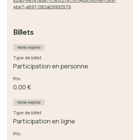
824b-4e14-ada7-c185f2781767@be393f4e-c8fe-
4be7-a697-082ab9992579
Billets
Vente expirée
Type de billet
Participation en personne
Prix
0,00 €
Vente expirée
Type de billet
Participation en ligne
Prix