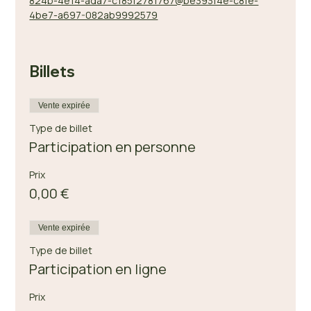
824b-4e14-ada7-c185f2781767@be393f4e-c8fe-
4be7-a697-082ab9992579
Billets
Vente expirée
Type de billet
Participation en personne
Prix
0,00 €
Vente expirée
Type de billet
Participation en ligne
Prix