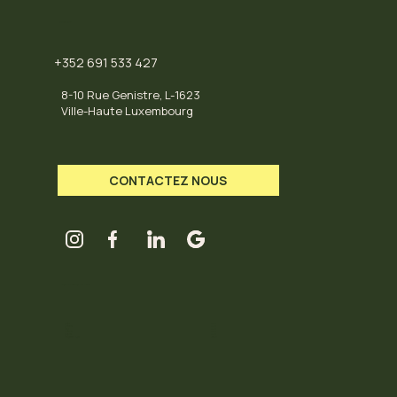
CONTACT
+352 691 533 427
8-10 Rue Genistre, L-1623
Ville-Haute Luxembourg
CONTACTEZ NOUS
LES HORAIRES DU HUB
Mardi
11-18
Mercredi
11-18
Jeudi
11-18
Vendredi
11-18
Samedi
11-18
Dimanche / Lundi
Fermé