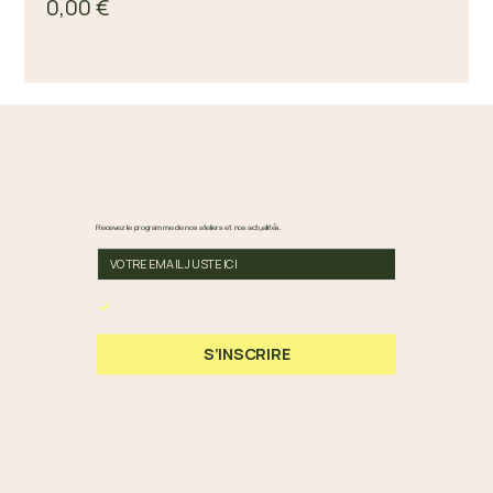
0,00 €
Recevez le programme de nos ateliers et nos actualités.
En cochant cette case, vous acceptez nos 
Conditions Générales et notre Politique de 
Confidentialité.
*
S’INSCRIRE